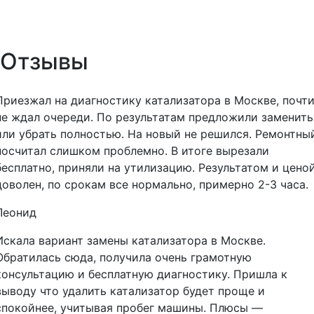
Отзывы
Приезжал на диагностику катализатора в Москве, почт
не ждал очереди. По результатам предложили заменить
или убрать полностью. На новый не решился. Ремонтны
посчитал слишком проблемно. В итоге вырезали
бесплатно, приняли на утилизацию. Результатом и цено
доволен, по срокам все нормально, примерно 2-3 часа.
Леонид
Искала вариант замены катализатора в Москве.
Обратилась сюда, получила очень грамотную
консультацию и бесплатную диагностику. Пришла к
выводу что удалить катализатор будет проще и
спокойнее, учитывая пробег машины. Плюсы —