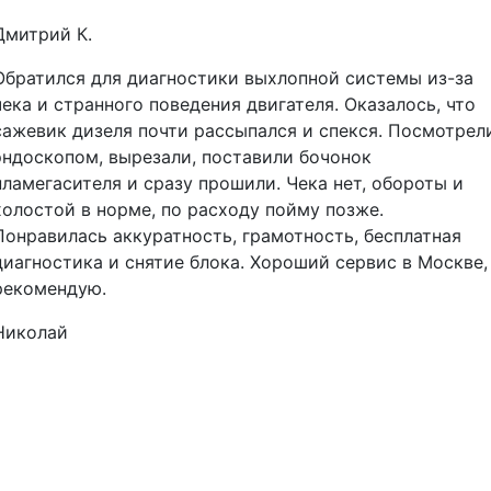
Дмитрий К.
Обратился для диагностики выхлопной системы из-за
чека и странного поведения двигателя. Оказалось, что
сажевик дизеля почти рассыпался и спекся. Посмотрел
эндоскопом, вырезали, поставили бочонок
пламегасителя и сразу прошили. Чека нет, обороты и
холостой в норме, по расходу пойму позже.
Понравилась аккуратность, грамотность, бесплатная
диагностика и снятие блока. Хороший сервис в Москве,
рекомендую.
Николай