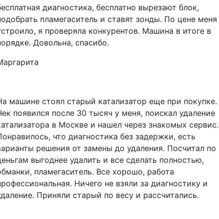
бесплатная диагностика, бесплатно вырезают блок,
подобрать пламегаситель и ставят зонды. По цене меня
устроило, я проверяла конкурентов. Машина в итоге в
порядке. Довольна, спасибо.
Маргарита
На машине стоял старый катализатор еще при покупке.
Чек появился после 30 тысяч у меня, поискал удаление
катализатора в Москве и нашел через знакомых сервис.
Понравилось, что диагностика без задержки, есть
варианты решения от замены до удаления. Посчитал по
деньгам выгоднее удалить и все сделать полностью,
обманки, пламегаситель. Все хорошо, работа
профессиональная. Ничего не взяли за диагностику и
удаление. Приняли старый по весу и рассчитались.