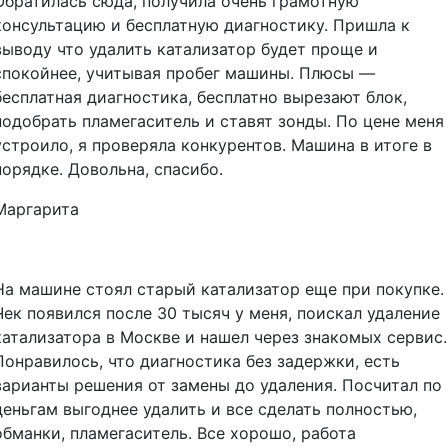
Обратилась сюда, получила очень грамотную
консультацию и бесплатную диагностику. Пришла к
выводу что удалить катализатор будет проще и
спокойнее, учитывая пробег машины. Плюсы —
бесплатная диагностика, бесплатно вырезают блок,
подобрать пламегаситель и ставят зонды. По цене меня
устроило, я проверяла конкурентов. Машина в итоге в
порядке. Довольна, спасибо.
Маргарита
На машине стоял старый катализатор еще при покупке.
Чек появился после 30 тысяч у меня, поискал удаление
катализатора в Москве и нашел через знакомых сервис.
Понравилось, что диагностика без задержки, есть
варианты решения от замены до удаления. Посчитал по
деньгам выгоднее удалить и все сделать полностью,
обманки, пламегаситель. Все хорошо, работа