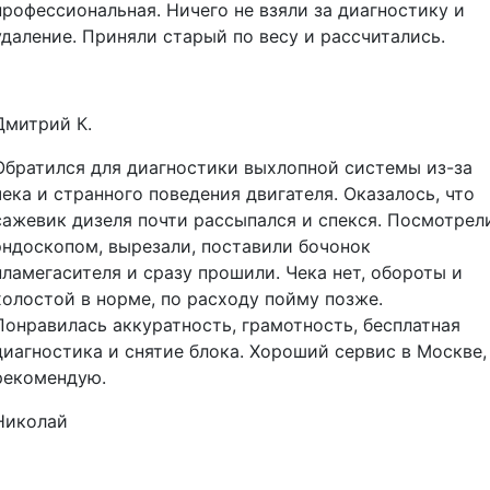
профессиональная. Ничего не взяли за диагностику и
удаление. Приняли старый по весу и рассчитались.
Дмитрий К.
Обратился для диагностики выхлопной системы из-за
чека и странного поведения двигателя. Оказалось, что
сажевик дизеля почти рассыпался и спекся. Посмотрел
эндоскопом, вырезали, поставили бочонок
пламегасителя и сразу прошили. Чека нет, обороты и
холостой в норме, по расходу пойму позже.
Понравилась аккуратность, грамотность, бесплатная
диагностика и снятие блока. Хороший сервис в Москве,
рекомендую.
Николай