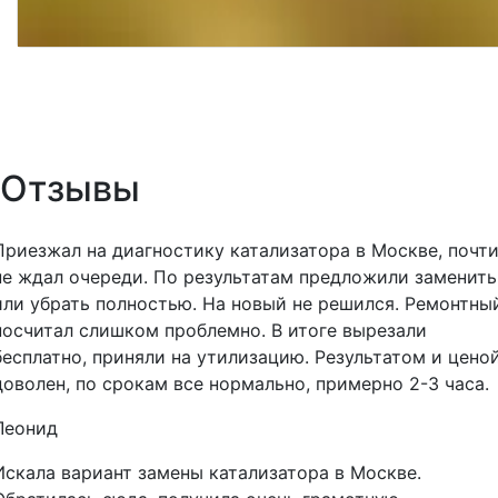
Отзывы
Приезжал на диагностику катализатора в Москве, почт
не ждал очереди. По результатам предложили заменить
или убрать полностью. На новый не решился. Ремонтны
посчитал слишком проблемно. В итоге вырезали
бесплатно, приняли на утилизацию. Результатом и цено
доволен, по срокам все нормально, примерно 2-3 часа.
Леонид
Искала вариант замены катализатора в Москве.