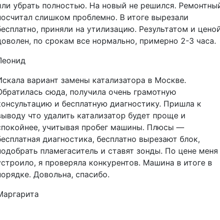
или убрать полностью. На новый не решился. Ремонтны
посчитал слишком проблемно. В итоге вырезали
бесплатно, приняли на утилизацию. Результатом и цено
доволен, по срокам все нормально, примерно 2-3 часа.
Леонид
Искала вариант замены катализатора в Москве.
Обратилась сюда, получила очень грамотную
консультацию и бесплатную диагностику. Пришла к
выводу что удалить катализатор будет проще и
спокойнее, учитывая пробег машины. Плюсы —
бесплатная диагностика, бесплатно вырезают блок,
подобрать пламегаситель и ставят зонды. По цене меня
устроило, я проверяла конкурентов. Машина в итоге в
порядке. Довольна, спасибо.
Маргарита