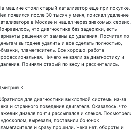
На машине стоял старый катализатор еще при покупке.
Чек появился после 30 тысяч у меня, поискал удаление
катализатора в Москве и нашел через знакомых сервис.
Понравилось, что диагностика без задержки, есть
варианты решения от замены до удаления. Посчитал по
деньгам выгоднее удалить и все сделать полностью,
обманки, пламегаситель. Все хорошо, работа
профессиональная. Ничего не взяли за диагностику и
удаление. Приняли старый по весу и рассчитались.
Дмитрий К.
Обратился для диагностики выхлопной системы из-за
чека и странного поведения двигателя. Оказалось, что
сажевик дизеля почти рассыпался и спекся. Посмотрел
эндоскопом, вырезали, поставили бочонок
пламегасителя и сразу прошили. Чека нет, обороты и