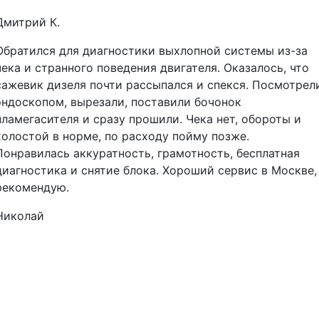
Дмитрий К.
Обратился для диагностики выхлопной системы из-за
чека и странного поведения двигателя. Оказалось, что
сажевик дизеля почти рассыпался и спекся. Посмотрел
эндоскопом, вырезали, поставили бочонок
пламегасителя и сразу прошили. Чека нет, обороты и
холостой в норме, по расходу пойму позже.
Понравилась аккуратность, грамотность, бесплатная
диагностика и снятие блока. Хороший сервис в Москве,
рекомендую.
Николай