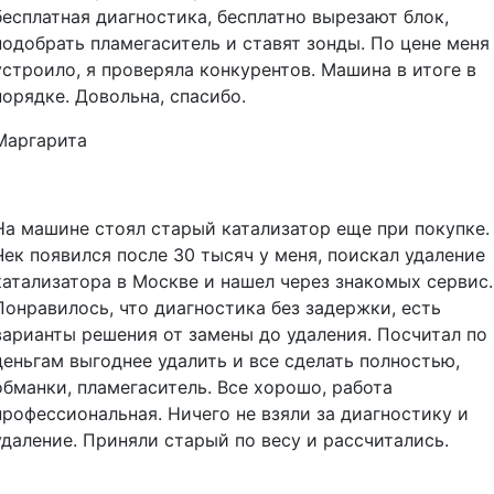
бесплатная диагностика, бесплатно вырезают блок,
подобрать пламегаситель и ставят зонды. По цене меня
устроило, я проверяла конкурентов. Машина в итоге в
порядке. Довольна, спасибо.
Маргарита
На машине стоял старый катализатор еще при покупке.
Чек появился после 30 тысяч у меня, поискал удаление
катализатора в Москве и нашел через знакомых сервис.
Понравилось, что диагностика без задержки, есть
варианты решения от замены до удаления. Посчитал по
деньгам выгоднее удалить и все сделать полностью,
обманки, пламегаситель. Все хорошо, работа
профессиональная. Ничего не взяли за диагностику и
удаление. Приняли старый по весу и рассчитались.