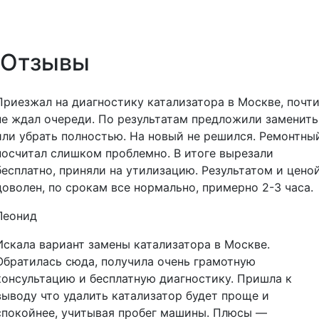
Отзывы
Приезжал на диагностику катализатора в Москве, почт
не ждал очереди. По результатам предложили заменить
или убрать полностью. На новый не решился. Ремонтны
посчитал слишком проблемно. В итоге вырезали
бесплатно, приняли на утилизацию. Результатом и цено
доволен, по срокам все нормально, примерно 2-3 часа.
Леонид
Искала вариант замены катализатора в Москве.
Обратилась сюда, получила очень грамотную
консультацию и бесплатную диагностику. Пришла к
выводу что удалить катализатор будет проще и
спокойнее, учитывая пробег машины. Плюсы —