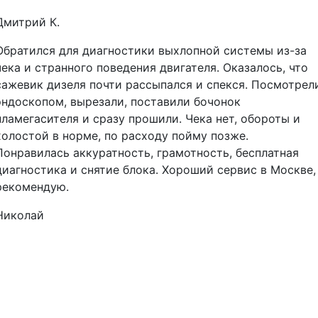
Дмитрий К.
Обратился для диагностики выхлопной системы из-за
чека и странного поведения двигателя. Оказалось, что
сажевик дизеля почти рассыпался и спекся. Посмотрел
эндоскопом, вырезали, поставили бочонок
пламегасителя и сразу прошили. Чека нет, обороты и
холостой в норме, по расходу пойму позже.
Понравилась аккуратность, грамотность, бесплатная
диагностика и снятие блока. Хороший сервис в Москве,
рекомендую.
Николай