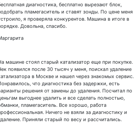
бесплатная диагностика, бесплатно вырезают блок,
подобрать пламегаситель и ставят зонды. По цене меня
устроило, я проверяла конкурентов. Машина в итоге в
порядке. Довольна, спасибо.
Маргарита
На машине стоял старый катализатор еще при покупке.
Чек появился после 30 тысяч у меня, поискал удаление
катализатора в Москве и нашел через знакомых сервис.
Понравилось, что диагностика без задержки, есть
варианты решения от замены до удаления. Посчитал по
деньгам выгоднее удалить и все сделать полностью,
обманки, пламегаситель. Все хорошо, работа
профессиональная. Ничего не взяли за диагностику и
удаление. Приняли старый по весу и рассчитались.