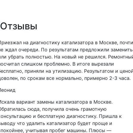
Отзывы
Приезжал на диагностику катализатора в Москве, почт
не ждал очереди. По результатам предложили заменить
или убрать полностью. На новый не решился. Ремонтны
посчитал слишком проблемно. В итоге вырезали
бесплатно, приняли на утилизацию. Результатом и цено
доволен, по срокам все нормально, примерно 2-3 часа.
Леонид
Искала вариант замены катализатора в Москве.
Обратилась сюда, получила очень грамотную
консультацию и бесплатную диагностику. Пришла к
выводу что удалить катализатор будет проще и
спокойнее, учитывая пробег машины. Плюсы —