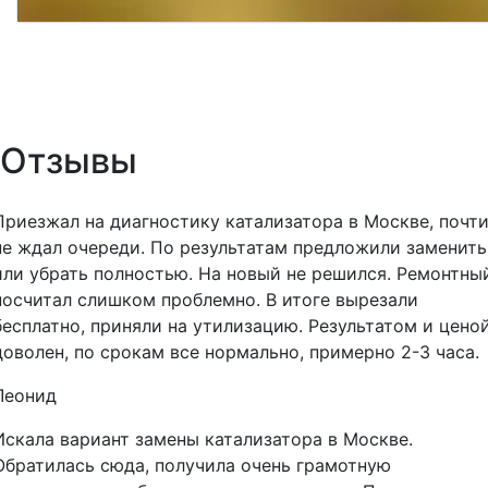
Отзывы
Приезжал на диагностику катализатора в Москве, почт
не ждал очереди. По результатам предложили заменить
или убрать полностью. На новый не решился. Ремонтны
посчитал слишком проблемно. В итоге вырезали
бесплатно, приняли на утилизацию. Результатом и цено
доволен, по срокам все нормально, примерно 2-3 часа.
Леонид
Искала вариант замены катализатора в Москве.
Обратилась сюда, получила очень грамотную