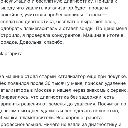
консультацию и бесплатную диагностику. Пришла к
выводу что удалить катализатор будет проще и
спокойнее, учитывая пробег машины. Плюсы —
бесплатная диагностика, бесплатно вырезают блок,
подобрать пламегаситель и ставят зонды. По цене меня
устроило, я проверяла конкурентов. Машина в итоге в
порядке. Довольна, спасибо.
Маргарита
На машине стоял старый катализатор еще при покупке.
Чек появился после 30 тысяч у меня, поискал удаление
катализатора в Москве и нашел через знакомых сервис.
Понравилось, что диагностика без задержки, есть
варианты решения от замены до удаления. Посчитал по
деньгам выгоднее удалить и все сделать полностью,
обманки, пламегаситель. Все хорошо, работа
профессиональная. Ничего не взяли за диагностику и