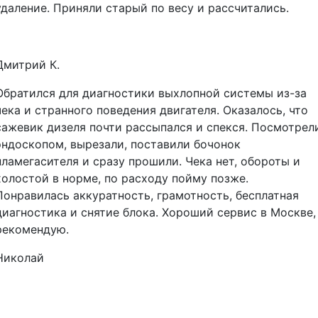
удаление. Приняли старый по весу и рассчитались.
Дмитрий К.
Обратился для диагностики выхлопной системы из-за
чека и странного поведения двигателя. Оказалось, что
сажевик дизеля почти рассыпался и спекся. Посмотрел
эндоскопом, вырезали, поставили бочонок
пламегасителя и сразу прошили. Чека нет, обороты и
холостой в норме, по расходу пойму позже.
Понравилась аккуратность, грамотность, бесплатная
диагностика и снятие блока. Хороший сервис в Москве,
рекомендую.
Николай