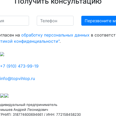
Получить консультацию
огласен на
обработку персональных данных
в соответст
итикой конфиденциальности"
.
+7 (910) 473-99-19
info@topvihlop.ru
ндивидуальный предприниматель
амышев Андрей Леонидович
ГРНИП: 318774600694661 / ИНН: 772158458230