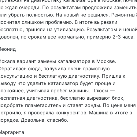
Приезжал на диагностику катализатора в Москве, почт
не ждал очереди. По результатам предложили заменить
или убрать полностью. На новый не решился. Ремонтны
посчитал слишком проблемно. В итоге вырезали
бесплатно, приняли на утилизацию. Результатом и цено
доволен, по срокам все нормально, примерно 2-3 часа.
Леонид
Искала вариант замены катализатора в Москве.
Обратилась сюда, получила очень грамотную
консультацию и бесплатную диагностику. Пришла к
выводу что удалить катализатор будет проще и
спокойнее, учитывая пробег машины. Плюсы —
бесплатная диагностика, бесплатно вырезают блок,
подобрать пламегаситель и ставят зонды. По цене меня
устроило, я проверяла конкурентов. Машина в итоге в
порядке. Довольна, спасибо.
Маргарита