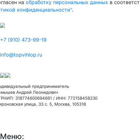
огласен на
обработку персональных данных
в соответст
итикой конфиденциальности"
.
+7 (910) 473-99-19
info@topvihlop.ru
ндивидуальный предприниматель
амышев Андрей Леонидович
ГРНИП: 318774600694661 / ИНН: 772158458230
роновская улица, 33 с. 5, Москва, 105318
Меню: