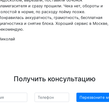
эндоскопом, вырезали, поставили бочонок
пламегасителя и сразу прошили. Чека нет, обороты и
холостой в норме, по расходу пойму позже.
Понравилась аккуратность, грамотность, бесплатная
диагностика и снятие блока. Хороший сервис в Москве,
рекомендую.
Николай
Получить консультацию