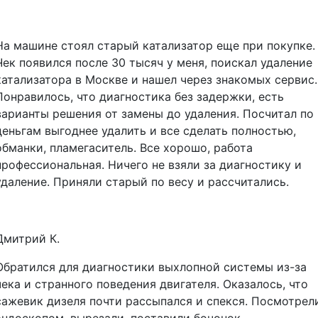
На машине стоял старый катализатор еще при покупке.
Чек появился после 30 тысяч у меня, поискал удаление
катализатора в Москве и нашел через знакомых сервис.
Понравилось, что диагностика без задержки, есть
варианты решения от замены до удаления. Посчитал по
деньгам выгоднее удалить и все сделать полностью,
обманки, пламегаситель. Все хорошо, работа
профессиональная. Ничего не взяли за диагностику и
удаление. Приняли старый по весу и рассчитались.
Дмитрий К.
Обратился для диагностики выхлопной системы из-за
чека и странного поведения двигателя. Оказалось, что
сажевик дизеля почти рассыпался и спекся. Посмотрел