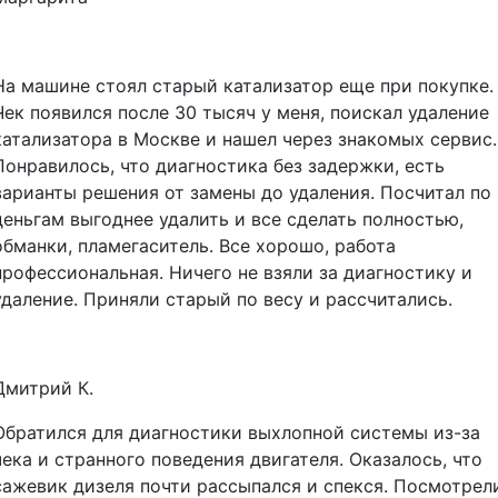
На машине стоял старый катализатор еще при покупке.
Чек появился после 30 тысяч у меня, поискал удаление
катализатора в Москве и нашел через знакомых сервис.
Понравилось, что диагностика без задержки, есть
варианты решения от замены до удаления. Посчитал по
деньгам выгоднее удалить и все сделать полностью,
обманки, пламегаситель. Все хорошо, работа
профессиональная. Ничего не взяли за диагностику и
удаление. Приняли старый по весу и рассчитались.
Дмитрий К.
Обратился для диагностики выхлопной системы из-за
чека и странного поведения двигателя. Оказалось, что
сажевик дизеля почти рассыпался и спекся. Посмотрел