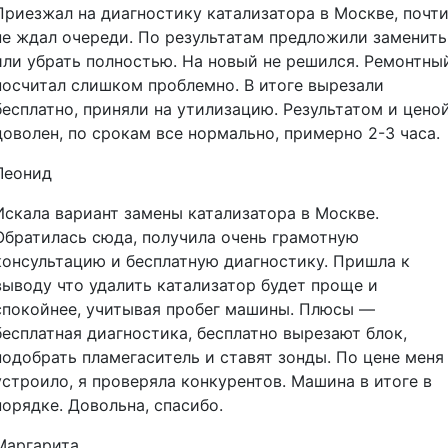
Приезжал на диагностику катализатора в Москве, почт
не ждал очереди. По результатам предложили заменить
или убрать полностью. На новый не решился. Ремонтны
посчитал слишком проблемно. В итоге вырезали
бесплатно, приняли на утилизацию. Результатом и цено
доволен, по срокам все нормально, примерно 2-3 часа.
Леонид
Искала вариант замены катализатора в Москве.
Обратилась сюда, получила очень грамотную
консультацию и бесплатную диагностику. Пришла к
выводу что удалить катализатор будет проще и
спокойнее, учитывая пробег машины. Плюсы —
бесплатная диагностика, бесплатно вырезают блок,
подобрать пламегаситель и ставят зонды. По цене меня
устроило, я проверяла конкурентов. Машина в итоге в
порядке. Довольна, спасибо.
Маргарита