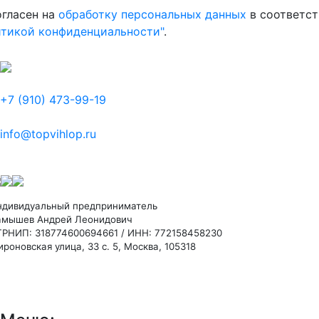
огласен на
обработку персональных данных
в соответст
итикой конфиденциальности"
.
+7 (910) 473-99-19
info@topvihlop.ru
ндивидуальный предприниматель
амышев Андрей Леонидович
ГРНИП: 318774600694661 / ИНН: 772158458230
роновская улица, 33 с. 5, Москва, 105318